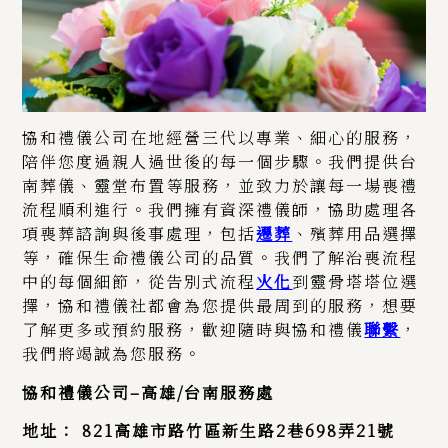
協和禮儀公司在地經營三代以專業、細心的服務，
陪伴您度過親人過世後的每一個步驟。我們提供台
南葬儀、靈堂布置等服務，並致力於讓每一場喪禮
流程順利進行。我們擁有資深禮儀師，協助處理各
項喪葬諮詢與後事處理，包括
遷葬
、殯葬用品選擇
等，確保生命禮儀公司的品質。我們了解治喪流程
中的每個細節，從告別式流程
火化
到靈骨塔塔位選
擇，協和禮儀社都會為您提供最周到的服務，想要
了解更多或預約服務，歡迎隨時與協和禮儀
聯繫
，
我們將竭誠為您服務。
協和禮儀公司
–
高雄/台南服務處
地址：
821
高雄市路竹區新生路
2
巷
698
弄
21
號