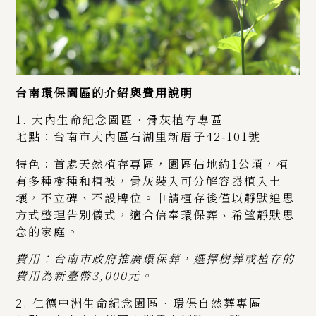
台南環保園區的介紹與費用說明
1. 大內生命紀念園區 · 骨灰植存專區
地點：台南市大內區石湖里新厝子42‑101號
特色：首處天然植存專區，園區佔地約1公頃，植
有多種樹種和植被，骨灰裝入可分解容器植入土
壤，不立碑、不設牌位。申請植存後僅以靜默追思
方式整理告別儀式，適合信奉環保葬、希望靜默思
念的家庭。
費用：台南市政府推廣環保葬，選擇樹葬或植存的
費用為新臺幣3,000元。
2. 仁德中洲生命紀念園區 · 環保自然葬專區