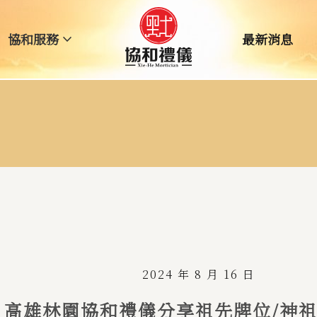
expand_more
協和服務
最新消息
生命禮儀｜中式
生命禮儀｜西式
客製化主題告別式
遷葬撿骨植葬海葬
祖先牌位遷移處理
2024 年 8 月 16 日
高雄林園協和禮儀分享祖先牌位/神