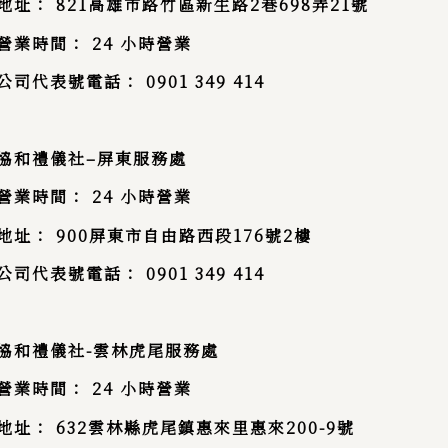
地址：
821
高雄市路竹區新生路
2
巷
698
弄
21
號
營業時間：
24
小時營業
公司代表號電話：
0901 349 414
協和禮儀社
–
屏東服務處
營業時間：
24
小時營業
地址： 900屏東市自由路西段176號2樓
公司代表號電話：
0901 349 414
協和禮儀社
-雲林
虎尾服務處
營業時間：
24
小時營業
地址：
632
雲林縣虎尾鎮惠來里惠來
200-9
號