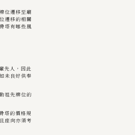
牌位遷移至廟
位遷移的相關
骨塔有哪些風
長輩先人，因此
如未良好供奉
移動祖先牌位的
納骨塔的價格規
且座向亦須考