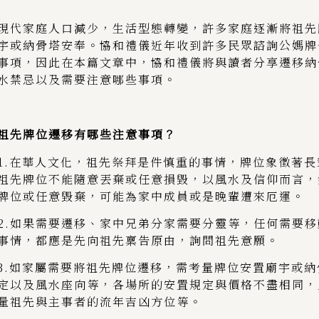
現代家庭人口減少，生活型態轉變，許多家庭逐漸將祖先
宇或納骨塔安奉。協和禮儀近年收到許多民眾諮詢公媽牌
事項，因此在本篇文章中，協和禮儀將與讀者分享遷移納
水禁忌以及需要注意哪些事項。
祖先牌位遷移有哪些注意事項？
1.在華人文化，祖先祭拜是件慎重的事情，牌位象徵著
祖先牌位不能隨意丟棄或任意損毀，以風水及信仰而言，
牌位或任意毀棄，可能為家中成員或是晚輩遭來厄運。
2.如果需要遷移、家中兄弟分家需要分靈等，任何需要
事情，都應是先向祖先稟告原由，詢問祖先意願。
3.如家屬需要將祖先牌位遷移，需考量牌位安置廟宇或
定以及風水座向等，各場所的安置規定與價格不盡相同，
量祖先與主事者的流年吉凶方位等。