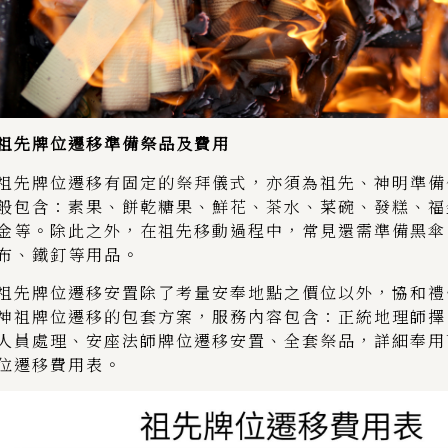
祖先牌位遷移準備祭品及費用
祖先牌位遷移有固定的祭拜儀式，亦須為祖先、神明準備
般包含：素果、餅乾糖果、鮮花、茶水、菜碗、發糕、福
金等。除此之外，在祖先移動過程中，常見還需準備黑傘
布、鐵釘等用品。
祖先牌位遷移安置除了考量安奉地點之價位以外，協和禮
神祖牌位遷移的包套方案，服務內容包含：正統地理師擇
人員處理、安座法師牌位遷移安置、全套祭品，詳細奉用
位遷移費用表。