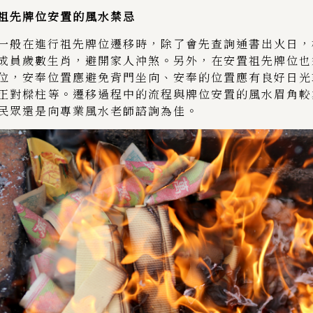
祖先牌位安置的風水禁忌
一般在進行祖先牌位遷移時，除了會先查詢通書出火日，
成員歲數生肖，避開家人沖煞。另外，在安置祖先牌位也
位，安奉位置應避免背門坐向、安奉的位置應有良好日光
正對樑柱等。遷移過程中的流程與牌位安置的風水眉角較
民眾還是向專業風水老師諮詢為佳。