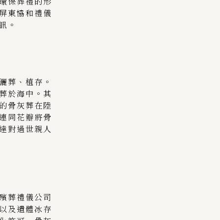
環保葬禮的形
屏東協和禮儀
訊。
灑葬、植存。
葬於海中。其
的骨灰葬在陸
連同花瓣將骨
達對過世親人
殯葬禮儀公司
以及遺體冰存