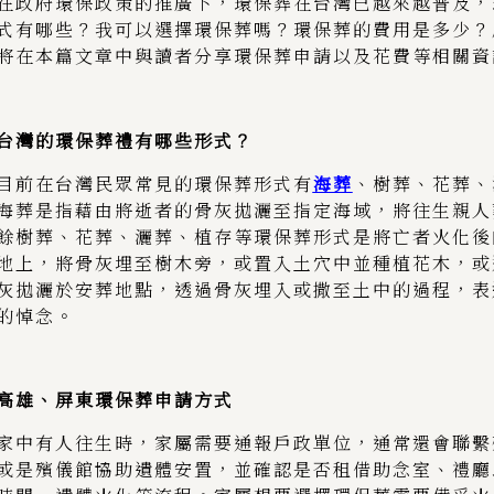
在政府環保政策的推廣下，環保葬在台灣已越來越普及，
式有哪些？我可以選擇環保葬嗎？環保葬的費用是多少？
將在本篇文章中與讀者分享環保葬申請以及花費等相關資
台灣的環保葬禮有哪些形式？
目前在台灣民眾常見的環保葬形式有
海葬
、樹葬、花葬、
海葬是指藉由將逝者的骨灰拋灑至指定海域，將往生親人
餘樹葬、花葬、灑葬、植存等環保葬形式是將亡者火化後
地上，將骨灰埋至樹木旁，或置入土穴中並種植花木，或
灰拋灑於安葬地點，透過骨灰埋入或撒至土中的過程，表
的悼念。
高雄、屏東環保葬申請方式
家中有人往生時，家屬需要通報戶政單位，通常還會聯繫
或是殯儀館協助遺體安置，並確認是否租借助念室、禮廳