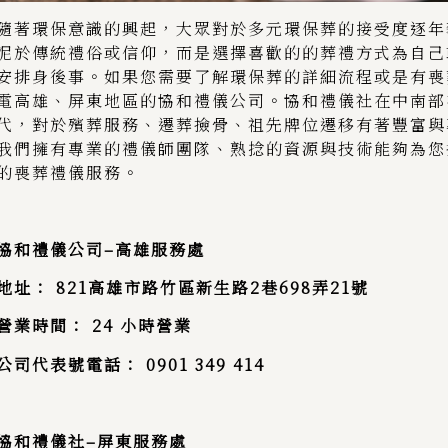
隨著環保意識的興起，大眾對於多元環保葬的接受度逐年
泥於傳統禮俗或信仰，而是選擇喜歡的的葬禮方式為自己
安排身後事。如果您需要了解環保葬的詳細流程或是有喪
電
高雄、屏東地區的協和禮儀公司。協和禮儀社在中南部
代，對於殯葬服務、遷葬撿骨、
祖先牌位遷移
有著豐富與
我們擁有專業的禮儀師團隊、熟捻的資源與技術能夠為您
的喪葬禮儀服務。
協和禮儀公司
–
高雄服務處
地址：
821
高雄市路竹區新生路
2
巷
698
弄
21
號
營業時間：
24
小時營業
公司代表號電話：
0901 349 414
協和禮儀社
–
屏東服務處