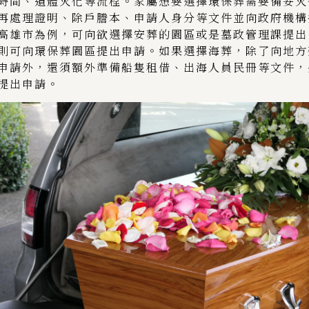
時間、遺體火化等流程。家屬想要選擇環保葬需要備妥火
再處理證明、除戶謄本、申請人身分等文件並向政府機構
高雄市為例，可向欲選擇安葬的園區或是墓政管理課提出
則可向環保葬園區提出申請。如果選擇海葬，除了向地方
申請外，還須額外準備船隻租借、出海人員民冊等文件，
提出申請。