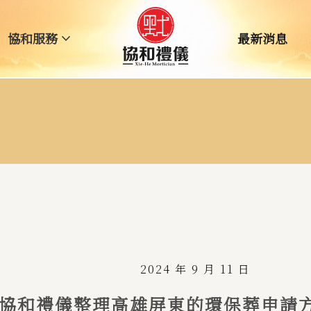
expand_more
協和服務
最新消息
生命禮儀｜中式
生命禮儀｜西式
客製化主題告別式
遷葬撿骨植葬海葬
祖先牌位遷移處理
2024 年 9 月 11 日
協和禮儀整理高雄屏東的環保葬申請