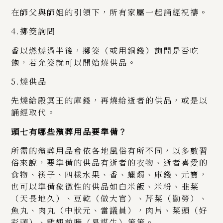
在師父與師姐的引領下，所有家屬一起誦經祝禱。
4.擲筊詢問
香以燃燒過半後，擲筊（或用銅錢）詢問是否吃
飽，若允筊就可以開始燒供品。
5.燒供品
先燒給殿冥王的庫錢，再燒給逝者的供品，或是以
誦經取代。
頭七有哪些殯葬用品要準備？
所需的殯葬用品會依各地風俗有所不同，以多數習
俗來說，要準備的供品有逝者的衣物、逝者喜愛的
食物、
筷子、四樣水果、香、蠟燭、庫錢、元寶，
也可以準備象徵性的供品如
白米飯、米粉、韭菜
（天長地久）、豆乾（做大官）、芹菜（勤勞）、
魚丸、肉丸（中狀元、當議員），肉片、菜頭（好
彩頭）、雞翅前膀（易謀生）等等。