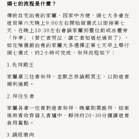
頭七的流程是什麼？
傳統自宅治喪的家屬，因家中方便，頭七大多會在
逝世第六天晚上9:00左右開始做儀式以銜接第七
天，在晚上10:30左右會請家屬到靈位前或冰櫃旁
「作孝」（替亡者哭泣，讓亡者知道他過世了），
如在殯儀館治喪的家屬大多選擇正第七天早上舉行
頭七儀式，約2小時可完成，祭拜流程如下：
1.先拜殿王
家屬拿三炷香祭拜，並默念恭請殿冥王，以助逝者
順利過殿。
2.拜往生者
家屬各拿一炷香對逝者祭拜，晚輩則需跪拜，結束
後將香收齊插入香爐中，靜待約20~30分鐘讓逝者
食用餐點。
3.誦經迴向