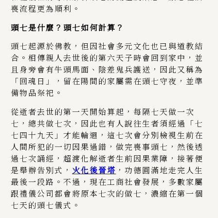
喪流程更為順利。
頭七是什麼？頭七如何計算？
頭七起源於佛教，但因社會多元文化也已與道教結
合。相傳親人去世後的第六天子時會回到家中，並
且身旁會有牛頭馬面、陰差鬼兵護送，因此又稱為
「回魂日」，留在陽間的家屬需在頭七守夜，並準
備物品祭祀。
從逝者去世的第一天開始算起，每隔七天做一次
七，總共做七次，因此也有人說往生者須經過「七
七四十九天」才能輪迴，這七次會分別檢視生前在
人間所犯的一切因果過錯，做完喪事頭七，然後透
過七次誦經，超渡化解逝者生前因果業障，接著便
是舉辦告別式，
火化後晉塔
，功德圓滿地走完人生
最後一段路。不過，現在工商社會發展，多數家屬
跟禮儀公司都會將原本七次的做七，濃縮在第一個
七天的頭七儀式。