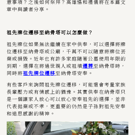
意事項？之後如何祭拜？高雄協和禮儀將在本篇文
章中與讀者分享。
祖先牌位遷移至納骨塔可以怎麼做？
祖先牌位如果無法繼續在家中供奉，可以選擇將牌
位遷移至納骨塔或公廟，千萬不可以隨意將牌位丟
棄或損毀。近年也有許多家庭隨著公墓使用年限的
到期，選擇在將過世親人或祖墳
遷葬
至納骨塔時，
同時將
祖先牌位遷移
至納骨塔安奉。
有些客戶來詢問祖先牌位遷移，可能還會考量家族
長輩壓力或有情感上的猶豫。其實供奉在納骨塔只
是一個讓家人放心可以放心安奉祖先的選擇，並非
代表拋棄或不孝，
更重要的仍然是子孫對祖先安奉
和追思感謝的精神。