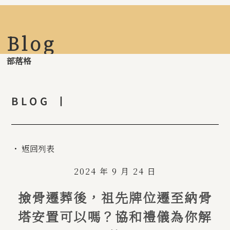
Blog
部落格
BLOG 丨
・ 返回列表
2024 年 9 月 24 日
撿骨遷葬後，祖先牌位遷至納骨
塔安置可以嗎？協和禮儀為你解