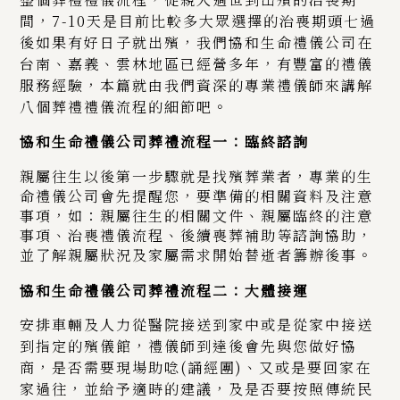
間，7-10天是目前比較多大眾選擇的治喪期頭七過
後如果有好日子就出殯，我們協和生命禮儀公司在
台南、嘉義、雲林地區已經營多年，有豐富的禮儀
服務經驗，本篇就由我們資深的專業禮儀師來講解
八個葬禮禮儀流程的細節吧。
協和生命禮儀公司葬禮流程一：
臨終諮詢
親屬往生以後第一步驟就是找殯葬業者，專業的生
命禮儀公司會先提醒您，要準備的相關資料及注意
事項，如：親屬往生的相關文件、親屬臨終的注意
事項、治喪禮儀流程、後續喪葬補助等諮詢協助，
並了解親屬狀況及家屬需求開始替逝者籌辦後事。
協和生命禮儀公司葬禮流程二：大體接運
安排車輛及人力從醫院接送到家中或是從家中接送
到指定的殯儀館，禮儀師到達後會先與您做好協
商，是否需要現場助唸(誦經團)、又或是要回家在
家過往，並給予適時的建議，及是否要按照傳統民