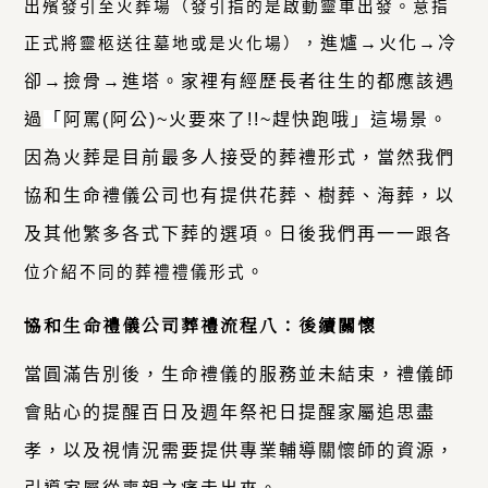
出殯發引至火葬場（發引指的是啟動靈車出發。意指
進爐→火化→冷
正式將靈柩送往墓地或是火化場），
卻→撿骨→進塔。家裡有經歷長者往生的都應該遇
過
「
阿罵(阿公)~火要來了!!~趕快跑哦
」這場景
。
因為火葬是目前最多人接受的葬禮形式，當然我們
協和生命禮儀公司
也有提供花葬、樹葬、海葬，以
及其他繁多各式下葬的選項。日後我們再一一
跟各
。
位介紹不同的葬禮禮儀形式
協和生命禮儀公司葬禮流程八：後續關懷
當圓滿告別後，生命禮儀的服務並未結束，禮儀師
會貼心的提醒百日及週年祭祀日
提醒家屬追思盡
孝
，以及視情況需要提供專業輔導關懷師的資源，