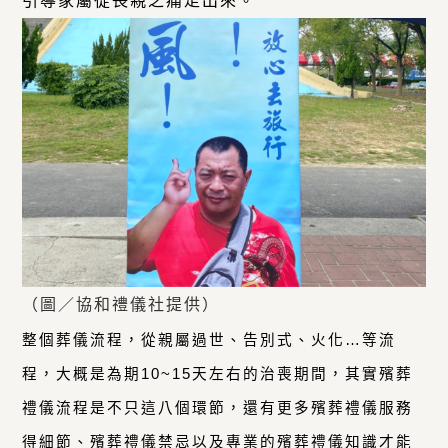
引導家屬從喪親之痛走出來。
（圖／協和禮儀社提供）
整個葬儀流程，從親屬過世、告別式、火化…等流
程，大概是為期10~15天左右的治喪期間，其實殯葬
禮儀流程是不只這八個環節，還有更多殯葬禮儀服務
得細節、殯葬禮儀禁忌以及專業的殯葬禮儀知識才能